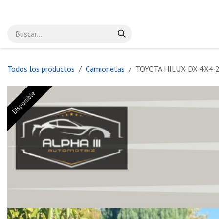
Ir al contenido
Inicio
Tienda
Cursos
Servicios
Sobre nosotros
Cita
C
Todos los productos
Camionetas
TOYOTA HILUX DX 4X4 
DIsponible
DIsponible